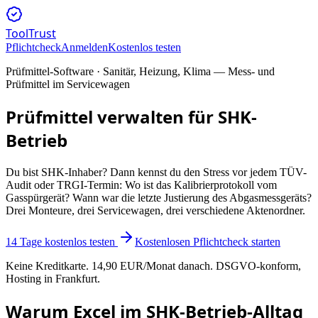
ToolTrust
Pflichtcheck
Anmelden
Kostenlos testen
Prüfmittel-Software ·
Sanitär, Heizung, Klima — Mess- und
Prüfmittel im Servicewagen
Prüfmittel verwalten für
SHK-
Betrieb
Du bist SHK-Inhaber? Dann kennst du den Stress vor jedem TÜV-
Audit oder TRGI-Termin: Wo ist das Kalibrierprotokoll vom
Gasspürgerät? Wann war die letzte Justierung des Abgasmessgeräts?
Drei Monteure, drei Servicewagen, drei verschiedene Aktenordner.
14 Tage kostenlos testen
Kostenlosen Pflichtcheck starten
Keine Kreditkarte. 14,90 EUR/Monat danach. DSGVO-konform,
Hosting in Frankfurt.
Warum Excel im
SHK-Betrieb
-Alltag