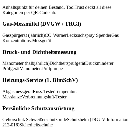
Anhaltspunkt für deinen Bestand. ToolTrust deckt all diese
Kategorien per QR-Code ab.
Gas-Messmittel (DVGW / TRGI)
Gasspürgerät (jährlich)
CO-Warner
Lecksuchspray-Spender
Gas-
Konzentrations-Messgerät
Druck- und Dichtheitsmessung
Manometer (halbjährlich)
Dichtheitsprüfgerät
Druckminderer-
Prüfgerät
Manometer-Prüfpumpe
Heizungs-Service (1. BImSchV)
Abgasmessgerät
Russ-Tester
Temperatur-
Messlanze
Verbrennungsluft-Tester
Persönliche Schutzausrüstung
Gehörschutz
Schweißerschutzbrille
Schutzhelm (DGUV Information
212-016)
Sicherheitsschuhe