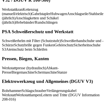
V52 / DGUV R 100-500)
Werkstattkran
Kettenzug
(manuell/elektrisch)
Gabelstapler
Hubwagen
Anschlagseile/Stahlseile
(jährlich)
Anschlagketten und Schäkel
(jährlich)
Hebebänder/Rundschlingen
PSA Schweißerschutz und Werkstatt
Schweißerhelm mit Filter (Schutzstufe)
Schweißerhandschuhe und -
Schürze
Schutzbrille gegen Funken
Gehörschutz
Sicherheitsschuhe
S3
Atemschutz beim Schleifen
Pressen, Biegen, Kanten
Werkstattpresse (hydraulisch)
Abkant-
Presse
Biegemaschine
Schermaschine
Stanze
Elektrowerkzeug und Allgemeines (DGUV V3)
Bohrhammer
Schlagschrauber
Verlängerungskabel
Werkstatt
Werkstattlampen
Leitern und Tritte (DGUV Information
208-016)