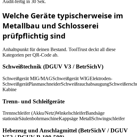
Audit-fertig in 30 Sek.
Welche Geräte typischerweise im
Metallbau und Schlosserei
prüfpflichtig sind
Anhaltspunkt für deinen Bestand. ToolTrust deckt all diese
Kategorien per QR-Code ab.
Schweißtechnik (DGUV V3 / BetrSichV)
Schweißgerät MIG/MAG
Schweißgerät WIG
Elektroden-
Schweißgerät
Plasmaschneider
Schweißrauchabsaugung
Schweißerschu
Kabine
Trenn- und Schleifgeräte
Trennschleifer (Akku/Netz)
Winkelschleifer
Bandsäge
stationär
Säulenbohrmaschine
Kappsäge Metall
Schwingschleifer
Hebezeug und Anschlagmittel (BetrSichV / DGUV