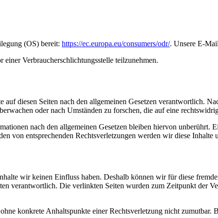
ilegung (OS) bereit:
https://ec.europa.eu/consumers/odr/
. Unsere E-Mai
vor einer Verbraucherschlichtungsstelle teilzunehmen.
e auf diesen Seiten nach den allgemeinen Gesetzen verantwortlich. Nac
 überwachen oder nach Umständen zu forschen, die auf eine rechtswidrig
ationen nach den allgemeinen Gesetzen bleiben hiervon unberührt. Ein
den von entsprechenden Rechtsverletzungen werden wir diese Inhalte 
 Inhalte wir keinen Einfluss haben. Deshalb können wir für diese fremd
 Seiten verantwortlich. Die verlinkten Seiten wurden zum Zeitpunkt der
och ohne konkrete Anhaltspunkte einer Rechtsverletzung nicht zumutbar